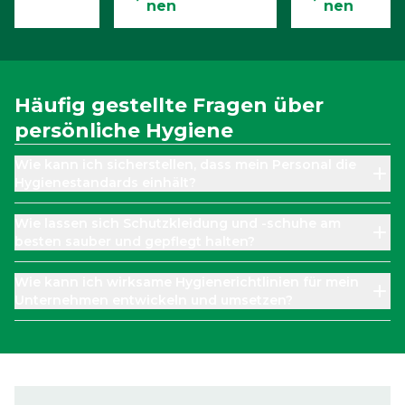
nen
nen
Häufig gestellte Fragen über
persönliche Hygiene
Wie kann ich sicherstellen, dass mein Personal die
Hygienestandards einhält?
Wie lassen sich Schutzkleidung und -schuhe am
besten sauber und gepflegt halten?
Wie kann ich wirksame Hygienerichtlinien für mein
Unternehmen entwickeln und umsetzen?