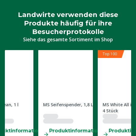
Landwirte verwenden diese
Produkte häufig für ihre
Besucherprotokolle
Siehe das gesamte Sortiment im Shop
Top 100
3609991
3609937
clean, 1 l
MS Seifenspender, 1,8 L
MS White All in 
4 Stück
duktinformatio
Produktinformatio
Produktin