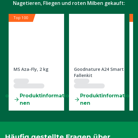
Nagetieren, Fliegen und roten Milben gekauft:
Top 100
T
2309879
2401215
3
MS Aza-Fly, 2 kg
Goodnature A24 Smart
M
Fallenkit
C
tio
Produktinformatio
Produktinformatio
nen
nen
Häufig gestellte Fragen über