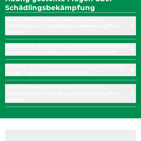
Schädlingsbekämpfung
Welche Präventivmaßnahmen können zur
Vermeidung von Schädlingsproblemen ergriffen
werden?
Wie kann ich den Einsatz von Pestiziden minimieren
und trotzdem Schädlinge wirksam bekämpfen?
Wie kann ich Schädlingsbekämpfungsmaßnahmen
in mein Tagesgeschäft integrieren?
Welche Präventivmaßnahmen können zur
Vermeidung von Schädlingsproblemen ergriffen
werden?