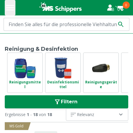
0
Reinigung & Desinfektion
Reinigungsmitte
Desinfektionsmi
Reinigungsgerät
La
l
ttel
e
S
Filtern
Ergebnisse
1
-
18
von
18
Relevanz
MS Gold