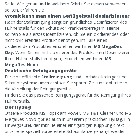
Seife. Wie genau und in welchem Schritt Sie diesen verwenden
sollten, erfahren Sie
Womit kann man einen Geflügelstall desinfizieren?
Nach der Stallreinigung sorgt ein gründliches Desinfizieren des
Hühnerstalls für den Schutz vor Krankheitserregern. Hierbei
sollten Sie als erstes identifizieren, ob Sie ein oxidierendes oder
nicht oxidierendes Produkt benötigen. Im Falle eines
oxidierenden Produktes empfehlen wir Ihnen
MS MegaDes
Oxy.
Wenn Sie ein nicht oxidierendes Produkt zum Desinfizieren
Ihres Hühnerstalls benötigen, empfehlen wir Ihnen
MS
MegaDes Novo
.
Praktische Reinigungsgeräte
Für eine effiziente
Stallreinigung
sind Hochdruckreiniger und
Schaumsysteme unverzichtbar. Sie sparen Zeit und optimieren
die Verteilung der Reinigungsmittel.
Finden Sie
das passende Reinigungsgerät für die Reinigung Ihres
Hühnerstalls.
Der HyBag
Unsere Produkte MS TopFoam Power, MS T&T Cleaner und MS
MegaDes Novo gibt es auch in unserem praktischen HyBag. Ein
Einwegbeutel, der mithilfe einer einzigartigen Kupplung direkt
unter eine speziell vorbereitete Schaumlanze gehängt werden