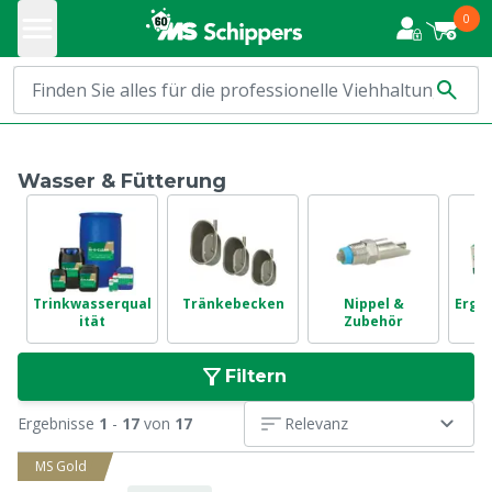
0
Wasser & Fütterung
Trinkwasserqual
Tränkebecken
Nippel &
Ergä
ität
Zubehör
Filtern
Ergebnisse
1
-
17
von
17
Relevanz
MS Gold