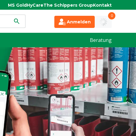
MS Gold
HyCare
The Schippers Group
Kontakt
0
Anmelden
Beratung