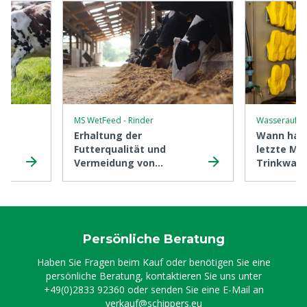
MS WetFeed - Rinder
Wasseraufbe
Erhaltung der
Wann habe
Futterqualität und
letzte Mal
Vermeidung von
Trinkwass
Verderb
kontrollie
Persönliche Beratung
Haben Sie Fragen beim Kauf oder benötigen Sie eine
persönliche Beratung, kontaktieren Sie uns unter
+49(0)2833 92360
oder senden Sie eine E-Mail an
verkauf@schippers.eu