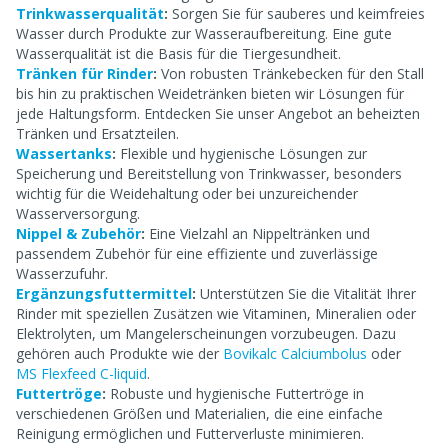
Trinkwasserqualität
:
Sorgen Sie für sauberes und keimfreies
Wasser durch Produkte zur Wasseraufbereitung. Eine gute
Wasserqualität ist die Basis für die Tiergesundheit.
Tränken für Rinder
:
Von robusten Tränkebecken für den Stall
bis hin zu praktischen Weidetränken bieten wir Lösungen für
jede Haltungsform. Entdecken Sie unser Angebot an beheizten
Tränken und Ersatzteilen.
Wassertanks
:
Flexible und hygienische Lösungen zur
Speicherung und Bereitstellung von Trinkwasser, besonders
wichtig für die Weidehaltung oder bei unzureichender
Wasserversorgung.
Nippel & Zubehör
:
Eine Vielzahl an Nippeltränken und
passendem Zubehör für eine effiziente und zuverlässige
Wasserzufuhr.
Ergänzungsfuttermittel
:
Unterstützen Sie die Vitalität Ihrer
Rinder mit speziellen Zusätzen wie Vitaminen, Mineralien oder
Elektrolyten, um Mangelerscheinungen vorzubeugen. Dazu
gehören auch Produkte wie der
Bovikalc Calciumbolus
oder
MS Flexfeed C-liquid
.
Futtertröge
:
Robuste und hygienische Futtertröge in
verschiedenen Größen und Materialien, die eine einfache
Reinigung ermöglichen und Futterverluste minimieren.