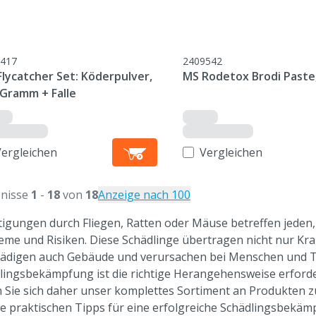
417
2409542
lycatcher Set: Köderpulver,
MS Rodetox Brodi Paste,
 Gramm + Falle
Vergleichen
Vergleichen
nisse
1
-
18
von
18
Anzeige nach 100
tigungen durch Fliegen, Ratten oder Mäuse betreffen jeden,
eme und Risiken. Diese Schädlinge übertragen nicht nur K
ädigen auch Gebäude und verursachen bei Menschen und Tie
lingsbekämpfung ist die richtige Herangehensweise erforder
 Sie sich daher unser komplettes Sortiment an Produkten z
e praktischen Tipps für eine erfolgreiche Schädlingsbekäm