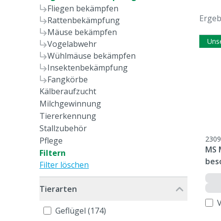
Fliegen bekämpfen
Ergeb
Rattenbekämpfung
Mäuse bekämpfen
Uns
Vogelabwehr
Wühlmäuse bekämpfen
Insektenbekämpfung
Fangkörbe
Kälberaufzucht
Milchgewinnung
Tiererkennung
Stallzubehör
2309
Pflege
MS 
Filtern
bes
Filter löschen
Tierarten
Geflügel (174)