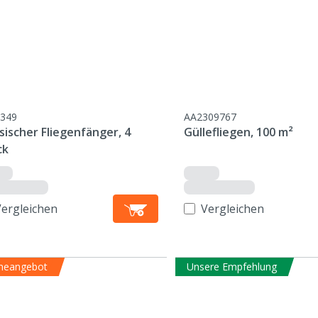
349
AA2309767
sischer Fliegenfänger, 4
Güllefliegen, 100 m²
ck
Vergleichen
Vergleichen
ineangebot
Unsere Empfehlung