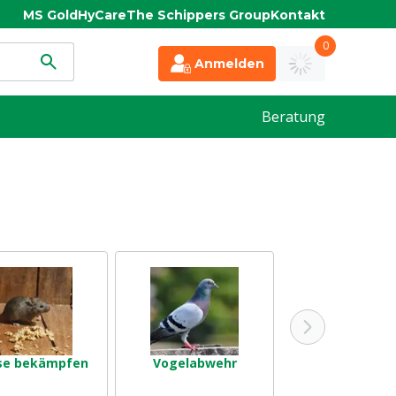
MS Gold
HyCare
The Schippers Group
Kontakt
0
Anmelden
Beratung
se bekämpfen
Vogelabwehr
Wühlmäus
bekämpfe