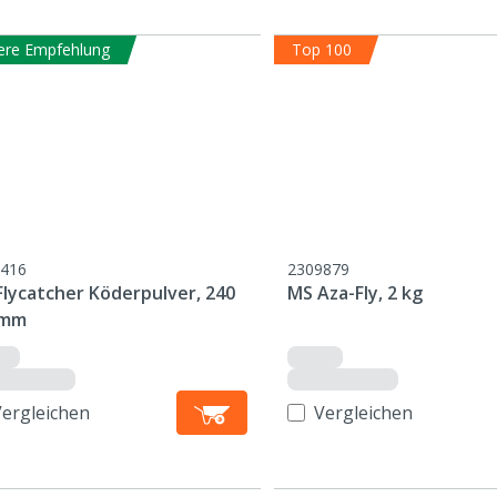
ere Empfehlung
Top 100
416
2309879
Flycatcher Köderpulver, 240
MS Aza-Fly, 2 kg
amm
Vergleichen
Vergleichen