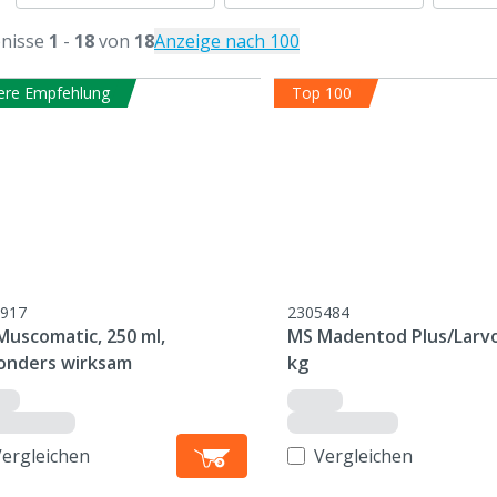
nisse
1
-
18
von
18
Anzeige nach 100
ere Empfehlung
Top 100
917
2305484
Muscomatic, 250 ml,
MS Madentod Plus/Larvok
onders wirksam
kg
Vergleichen
Vergleichen