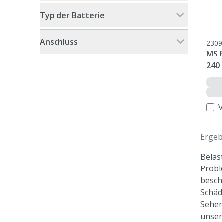
Typ der Batterie
Anschluss
2309
MS F
240
Ergeb
Beläs
Probl
besch
Schäd
Sehen
unser