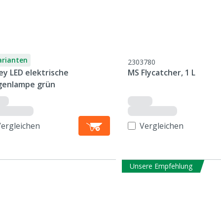
arianten
2303780
ey LED elektrische
MS Flycatcher, 1 L
egenlampe grün
Vergleichen
Vergleichen
Unsere Empfehlung