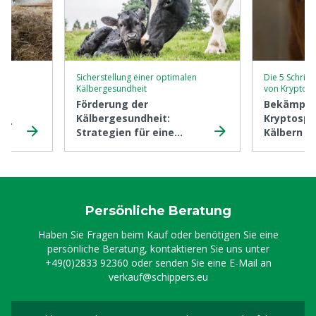
Sicherstellung einer optimalen
Die 5 Schritt
Kälbergesundheit
von Kryptos
)
Förderung der
Bekämpfu
Kälbergesundheit:
Kryptospo
 6
Strategien für eine
Kälbern in
gesunde Herde
Persönliche Beratung
Haben Sie Fragen beim Kauf oder benötigen Sie eine
persönliche Beratung, kontaktieren Sie uns unter
+49(0)2833 92360
oder senden Sie eine E-Mail an
verkauf@schippers.eu