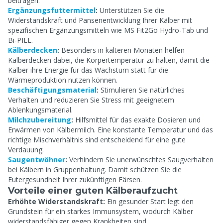
beitragen.
Ergänzungsfuttermittel
:
Unterstützen Sie die
Widerstandskraft und Pansenentwicklung Ihrer Kälber mit
spezifischen Ergänzungsmitteln wie MS Fit2Go Hydro-Tab und
Bi-PILL.
Kälberdecken
:
Besonders in kälteren Monaten helfen
Kälberdecken dabei, die Körpertemperatur zu halten, damit die
Kälber ihre Energie für das Wachstum statt für die
Wärmeproduktion nutzen können.
Beschäftigungsmaterial
:
Stimulieren Sie natürliches
Verhalten und reduzieren Sie Stress mit geeignetem
Ablenkungsmaterial.
Milchzubereitung
:
Hilfsmittel für das exakte Dosieren und
Erwärmen von Kälbermilch. Eine konstante Temperatur und das
richtige Mischverhältnis sind entscheidend für eine gute
Verdauung.
Saugentwöhner
:
Verhindern Sie unerwünschtes Saugverhalten
bei Kälbern in Gruppenhaltung. Damit schützen Sie die
Eutergesundheit Ihrer zukünftigen Färsen.
Vorteile einer guten Kälberaufzucht
Erhöhte Widerstandskraft:
Ein gesunder Start legt den
Grundstein für ein starkes Immunsystem, wodurch Kälber
widerstandsfähiger gegen Krankheiten sind.