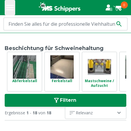
0
Beschichtung für Schweinehaltung
Abferkelstall
Ferkelstall
Mastschweine /
H
Aufzucht
S
Filtern
Ergebnisse
1
-
18
von
18
Relevanz