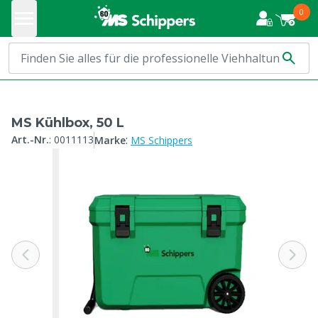
0
MS Kühlbox, 50 L
:
Art.-Nr.
:
0011113
Marke
MS Schippers