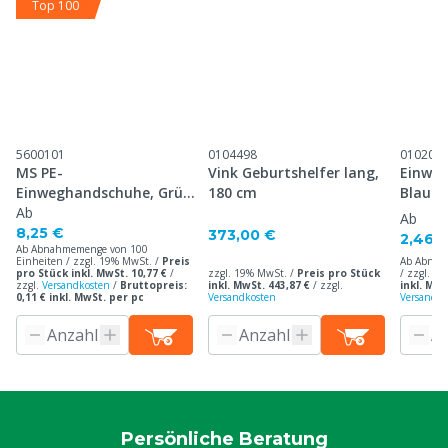
Top 100
5600101
0104498
010200
MS PE-
Vink Geburtshelfer lang,
Einweg
Einweghandschuhe, Grün,
180 cm
Blau
lang, 100 Stück
Ab
Ab
8,25 €
373,00 €
2,46 
Ab Abnahmemenge von 100
Einheiten / zzgl. 19% MwSt. /
Preis
Ab Abnah
pro Stück inkl. MwSt. 10,77 €
/
zzgl. 19% MwSt. /
Preis pro Stück
/ zzgl. 1
zzgl.
Versandkosten
/
Bruttopreis:
inkl. MwSt. 443,87 €
/
zzgl.
inkl. MwS
0,11 € inkl. MwSt. per pc
Versandkosten
Versandko
Persönliche Beratung