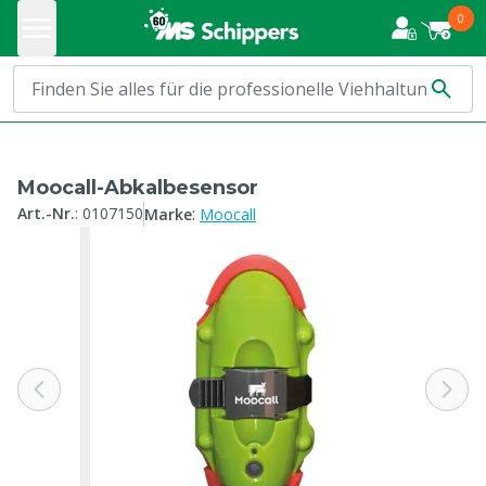
0
Moocall-Abkalbesensor
:
Art.-Nr.
:
0107150
Marke
Moocall