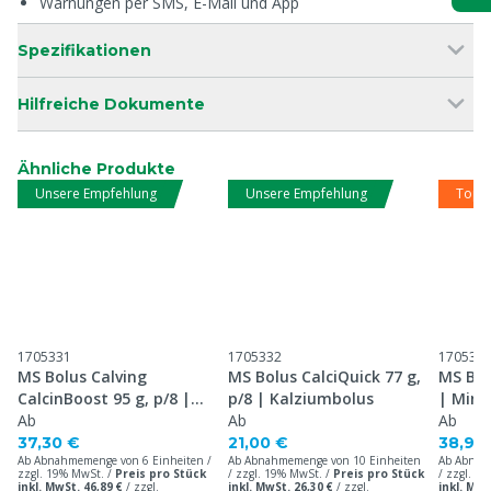
Warnungen per SMS, E-Mail und App
Spezifikationen
Hilfreiche Dokumente
Ähnliche Produkte
Unsere Empfehlung
Unsere Empfehlung
Top 
1705331
1705332
170533
MS Bolus Calving
MS Bolus CalciQuick 77 g,
MS Bol
CalcinBoost 95 g, p/8 |
p/8 | Kalziumbolus
| Mine
Kalziumbolus
Ab
Ab
Ab
37,30 €
21,00 €
38,90
Ab Abnahmemenge von 6 Einheiten /
Ab Abnahmemenge von 10 Einheiten
Ab Abnah
zzgl. 19% MwSt. /
Preis pro Stück
/ zzgl. 19% MwSt. /
Preis pro Stück
/ zzgl. 1
inkl. MwSt. 46,89 €
/
zzgl.
inkl. MwSt. 26,30 €
/
zzgl.
inkl. MwS