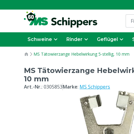
Schweine
Rinder
Geflügel
MS Tätowierzange Hebelwirkung 5-stellig, 10 mm
MS Tätowierzange Hebelwirku
10 mm
Art.-Nr.
:
0305853
Marke
:
MS Schippers