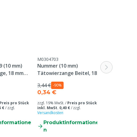
M0304703
M0305832
-9 (10 mm)
Nummer (10 mm)
MS Tätowier
ge, 18 mm
Tätowierzange Beitel, 18
schwarz, 60
mm Platte
Ab
3,44 €
-90%
15,30 €
0,34 €
Ab Abnahmemenge 
/ zzgl. 19% MwSt. 
Preis pro Stück
zzgl. 19% MwSt. /
Preis pro Stück
inkl. MwSt. 19,16
5 €
/
zzgl.
inkl. MwSt. 0,40 €
/
zzgl.
Versandkosten
/
B
Versandkosten
31,93 € inkl. MwS
nformatione
Produktinformatione
Produkti
n
n