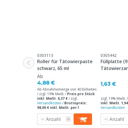
0303113
0305442
Roller für Tätowierpaste
Füllplatte (
schwarz, 65 ml
Tätowierza
Platte
Ab
4,88 €
1,63 €
Ab Abnahmemenge von 40 Einheiten
/ zzgl. 19% MwSt. /
Preis pro Stück
inkl. MwSt. 6,37 €
/
zzgl.
zzgl. 19% MwSt. 
Versandkosten
/
Bruttopreis:
inkl. MwSt. 1,94
98,00 € inkl. MwSt. per l
Versandkosten