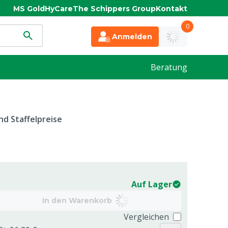
MS Gold
HyCare
The Schippers Group
Kontakt
0
Anmelden
Beratung
d Staffelpreise
Auf Lager
In den Warenkorb
Vergleichen