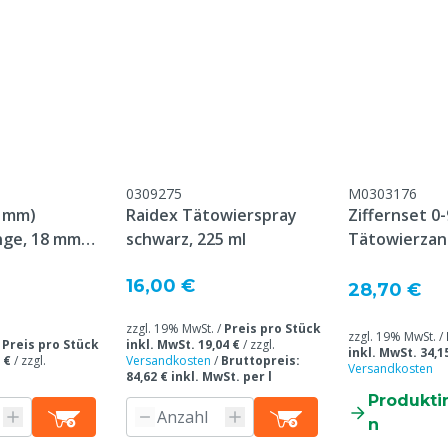
0309275
M0303176
9 mm)
Raidex Tätowierspray
Ziffernset 0
nge, 18 mm
schwarz, 225 ml
Tätowierzan
Platte
16,00 €
28,70 €
zzgl. 19% MwSt. /
Preis pro Stück
zzgl. 19% MwSt. /
/
Preis pro Stück
inkl. MwSt. 19,04 €
/
zzgl.
inkl. MwSt. 34,1
 €
/
zzgl.
Versandkosten
/
Bruttopreis:
Versandkosten
84,62 € inkl. MwSt. per l
Produkti
n