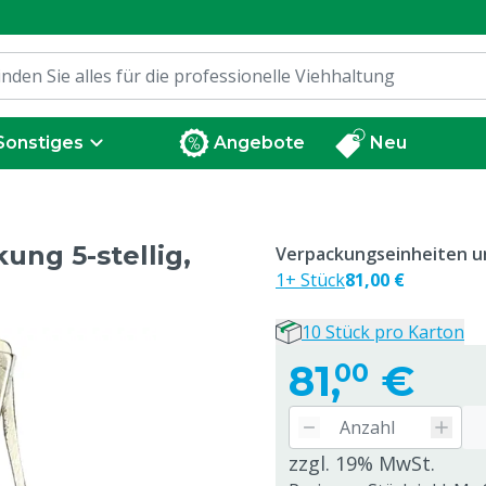
Sonstiges
Angebote
Neu
ng 5-stellig,
Verpackungseinheiten un
1+ Stück
81,00 €
10 Stück pro Karton
81,
€
00
zzgl. 19% MwSt.