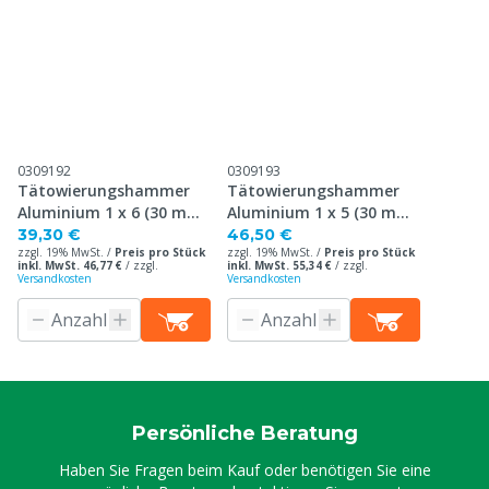
0309192
0309193
Tätowierungshammer
Tätowierungshammer
Aluminium 1 x 6 (30 mm),
Aluminium 1 x 5 (30 mm),
35 mm Platte
35 mm Platte
39,30 €
46,50 €
zzgl. 19% MwSt. /
Preis pro Stück
zzgl. 19% MwSt. /
Preis pro Stück
inkl. MwSt. 46,77 €
/
zzgl.
inkl. MwSt. 55,34 €
/
zzgl.
Versandkosten
Versandkosten
Persönliche Beratung
Haben Sie Fragen beim Kauf oder benötigen Sie eine