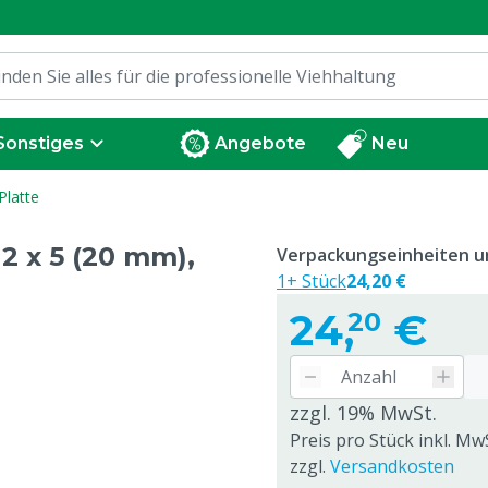
Sonstiges
Angebote
Neu
Platte
 x 5 (20 mm),
Verpackungseinheiten un
1+ Stück
24,20 €
24,
€
20
zzgl. 19% MwSt.
Preis pro Stück inkl. Mw
zzgl.
Versandkosten