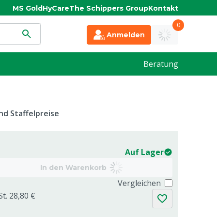
MS Gold
HyCare
The Schippers Group
Kontakt
0
Anmelden
Beratung
d Staffelpreise
Auf Lager
In den Warenkorb
Vergleichen
St. 28,80 €