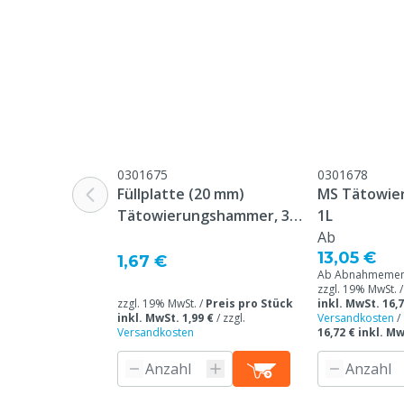
0301675
0301678
Füllplatte (20 mm)
MS Tätowier
Tätowierungshammer, 30
1L
mm Platte
Ab
13,05 €
1,67 €
Ab Abnahmemenge
zzgl. 19% MwSt. 
zzgl. 19% MwSt. /
Preis pro Stück
inkl. MwSt. 16,7
inkl. MwSt. 1,99 €
/
zzgl.
Versandkosten
/
Versandkosten
16,72 € inkl. Mw