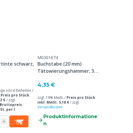
M0301674
tinte schwarz,
Buchstabe (20 mm)
Tätowierungshammer, 30
mm Platte
4,35 €
 von 6 Einheiten /
/
Preis pro Stück
zzgl. 19% MwSt. /
Preis pro Stück
2 €
/
zzgl.
inkl. MwSt. 5,18 €
/
zzgl.
Bruttopreis:
Versandkosten
St. per l
Produktinformatione
n