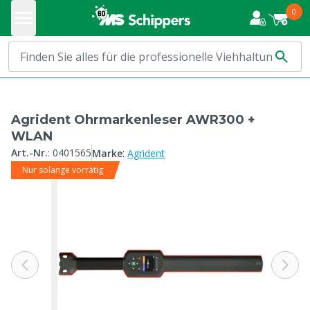
0
Agrident Ohrmarkenleser AWR300 +
WLAN
:
Art.-Nr.
:
0401565
Marke
Agrident
Nur solange vorrätig