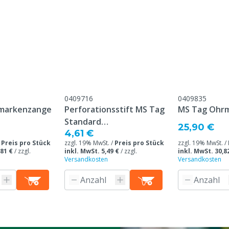
Flüssigkeiten reagieren,
Lesegerät gestört werde
Übereinstimmung mit
meinen Service- und
gungen, die unter der
Kundenservice ->
& Retour" am Ende dieser
eführt sind.
0409716
0409835
markenzange
Perforationsstift MS Tag
MS Tag Ohr
Standard
25,90 €
4,61 €
Ohrmarkenzange
/
Preis pro Stück
zzgl. 19% MwSt. /
Preis pro Stück
zzgl. 19% MwSt. /
,81 €
/
zzgl.
inkl. MwSt. 5,49 €
/
zzgl.
inkl. MwSt. 30,8
Versandkosten
Versandkosten