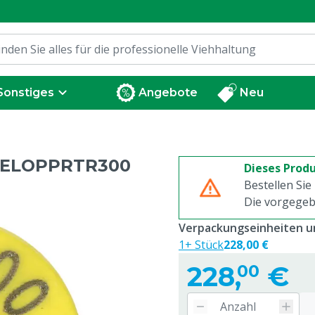
Sonstiges
Angebote
Neu
-YELOPPRTR300
Dieses Produ
Bestellen Sie
Die vorgegeb
Verpackungseinheiten un
1+ Stück
228,00 €
228,
€
00