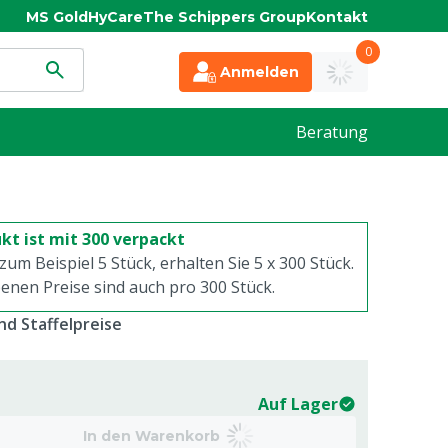
MS Gold
HyCare
The Schippers Group
Kontakt
0
Anmelden
Beratung
kt ist mit 300 verpackt
 zum Beispiel 5 Stück, erhalten Sie 5 x
300
Stück.
enen Preise sind auch pro
300
Stück.
d Staffelpreise
Auf Lager
In den Warenkorb