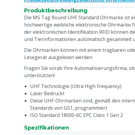
Produktbeschreibung
Die MS Tag Round UHF Standard Ohrmarke ist ein
hochwertige weibliche elektronische Ohrmarke f
der elektronischen Identifikation RFID können d
und Tierinformationen automatisch gesammelt u
Die Ohrmarken können mit einem tragbaren ode
Lesegerät ausgelesen werden.
Fragen Sie vorab Ihre Automatisierungsfirma, ob
unterstützen!
UHF Technologie (Ultra High Frequency)
Laser Bedruckt
Diese UHF-Ohrmarken sind, gemäß den intern
Standards von GS1, programmiert
ISO Standard 18000-6C EPC Class 1 Gen 2
Robust
Spezifikationen
Flexibler Lesebereich