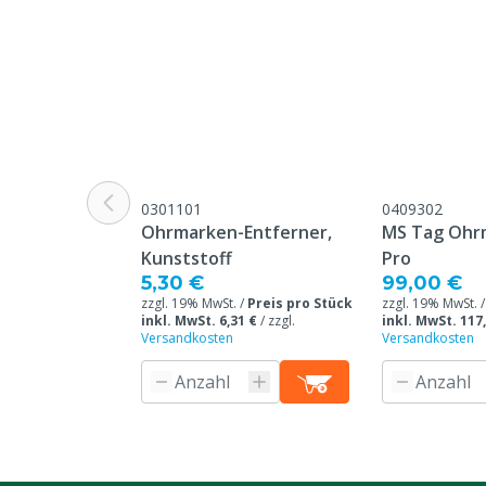
Ohrmarken Modell
Round
Garantie
Standard, in 
unseren allge
Garantiebedin
Überschrift "
Beschwerden 
Webseite aufg
0301101
0409302
Ohrmarken-Entferner,
MS Tag Ohr
Tierarten
Schweine
Kunststoff
Pro
5,30 €
99,00 €
Farbe
Gelb
zzgl. 19% MwSt. /
Preis pro Stück
zzgl. 19% MwSt. 
inkl. MwSt. 6,31 €
/
zzgl.
inkl. MwSt. 117
Versandkosten
Versandkosten