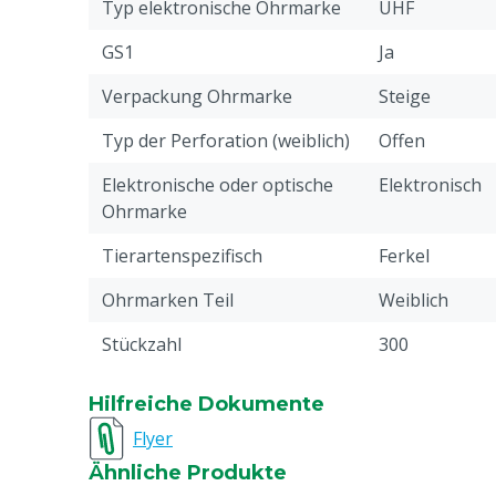
Erkennung: Individuell und in Gruppen
Typ elektronische Ohrmarke
UHF
Frequenz: 860-960 MHz
GS1
Ja
Verpackung Ohrmarke
Steige
Typ der Perforation (weiblich)
Offen
Elektronische oder optische
Elektronisch
Ohrmarke
Tierartenspezifisch
Ferkel
Ohrmarken Teil
Weiblich
Stückzahl
300
Drucken
Bedruckt
Hilfreiche Dokumente
Pin-Typ Verbindung
Standard
Flyer
Ähnliche Produkte
Material
Thermoplasti