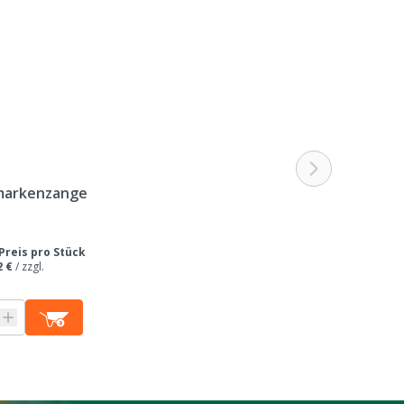
 wodurch der Kontakt zwischen Transponder und
n kann
markenzange
Preis pro Stück
2 €
/
zzgl.