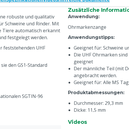
Zusätzliche Informati
e robuste und qualitativ
Anwendung
:
ür Schweine und Rinder. Mit
Ohrmarkenzange
ie Tiere automatisch erkannt
nd festgelegt werden.
Anwendungstipps
:
r feststehenden UHF
Geeignet für: Schweine u
Die UHF Ohrmarken sind n
geeignet
 sie den GS1-Standard
Der männliche Teil (mit D
angebracht werden.
Geeignet für: Alle MS Ta
Produktabmessungen
:
ationalen SGTIN-96
Durchmesser: 29,3 mm
Dicke: 11,5 mm
Gewicht UHF pro Stück: 2
Videos
Technische Merkmale
: