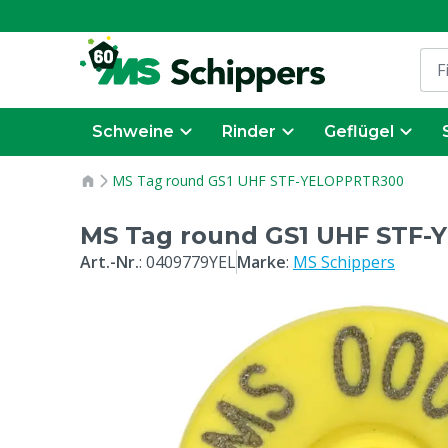
Schweine
Rinder
Geflügel
MS Tag round GS1 UHF STF-YELOPPRTR300
MS Tag round GS1 UHF STF
Art.-Nr.
:
0409779YEL
Marke
:
MS Schippers