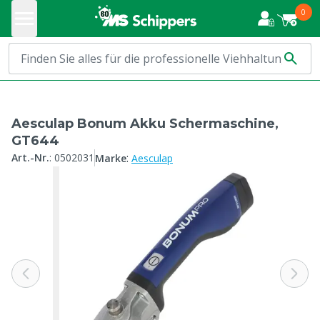
0
Aesculap Bonum Akku Schermaschine,
GT644
:
Art.-Nr.
:
0502031
Marke
Aesculap