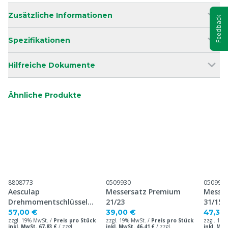
Zusätzliche Informationen
Feedback
Spezifikationen
Hilfreiche Dokumente
Ähnliche Produkte
8808773
0509930
050993
Aesculap
Messersatz Premium
Messe
Drehmomentschlüssel
21/23
31/15
für Bonum GT644 +
57,00 €
39,00 €
47,30
zzgl. 19% MwSt. /
Preis pro Stück
zzgl. 19% MwSt. /
Preis pro Stück
zzgl. 19%
Econom GT474
inkl. MwSt. 67,83 €
/
zzgl.
inkl. MwSt. 46,41 €
/
zzgl.
inkl. MwS