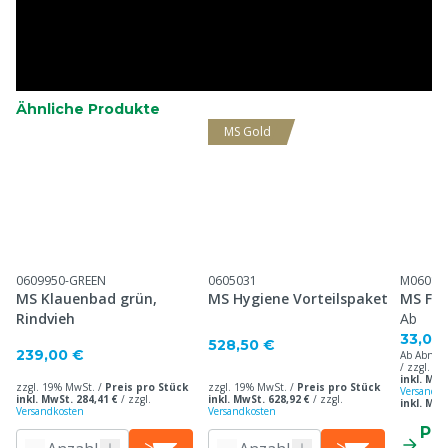
Ähnliche Produkte
MS Gold
0609950-GREEN
0605031
M06011
MS Klauenbad grün,
MS Hygiene Vorteilspaket
MS Fo
Rindvieh
Ab
33,00
528,50 €
239,00 €
Ab Abnah
/ zzgl. 1
inkl. MwS
zzgl. 19% MwSt. /
Preis pro Stück
zzgl. 19% MwSt. /
Preis pro Stück
Versandko
inkl. MwSt. 284,41 €
/
zzgl.
inkl. MwSt. 628,92 €
/
zzgl.
inkl. MwS
Versandkosten
Versandkosten
Pr