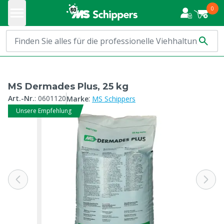
0
MS Dermades Plus, 25 kg
:
Art.-Nr.
:
0601120
Marke
MS Schippers
Unsere Empfehlung