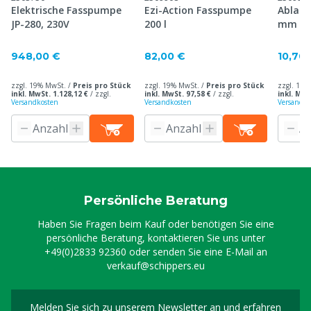
Elektrische Fasspumpe
Ezi-Action Fasspumpe
Ablass
JP-280, 230V
200 l
mm
948,00 €
82,00 €
10,70 
zzgl. 19% MwSt. /
Preis pro Stück
zzgl. 19% MwSt. /
Preis pro Stück
zzgl. 19%
inkl. MwSt. 1.128,12 €
/
zzgl.
inkl. MwSt. 97,58 €
/
zzgl.
inkl. MwS
Versandkosten
Versandkosten
Versandko
Persönliche Beratung
Haben Sie Fragen beim Kauf oder benötigen Sie eine
persönliche Beratung, kontaktieren Sie uns unter
+49(0)2833 92360
oder senden Sie eine E-Mail an
verkauf@schippers.eu
Melden Sie sich zu unserem Newsletter an und erfahren