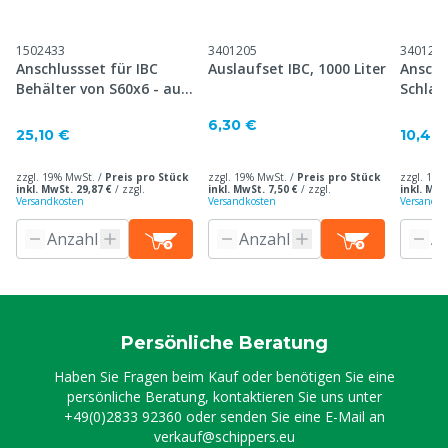
1502433
3401205
340120
Anschlussset für IBC
Auslaufset IBC, 1000 Liter
Anschl
Behälter von S60x6 - auf
Schlau
A1/2" o. A3/4"
6,30 €
25,10 €
10,40
zzgl. 19% MwSt. /
Preis pro Stück
zzgl. 19% MwSt. /
Preis pro Stück
zzgl. 19%
inkl. MwSt. 29,87 €
/
zzgl.
inkl. MwSt. 7,50 €
/
zzgl.
inkl. MwS
Versandkosten
Versandkosten
Versandko
Persönliche Beratung
Haben Sie Fragen beim Kauf oder benötigen Sie eine
persönliche Beratung, kontaktieren Sie uns unter
+49(0)2833 92360
oder senden Sie eine E-Mail an
verkauf@schippers.eu