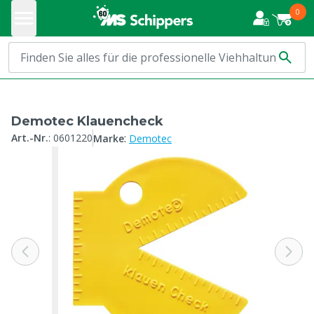
0
Demotec Klauencheck
:
Art.-Nr.
:
0601220
Marke
Demotec