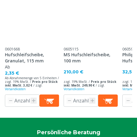
0601668
0605115
060597
Hufschleifscheibe,
MS Hufschleifscheibe,
Philip
Granulat, 115 mm
100 mm
Hufsch
Ab
mm
210,00 €
32,50
2,35 €
Ab Abnahmemenge von 5 Einheiten /
zzgl. 19% MwSt. /
Preis pro Stück
zzgl. 19% MwSt. /
Preis pro Stück
zzgl. 19%
inkl. MwSt. 3,02 €
/
zzgl.
inkl. MwSt. 249,90 €
/
zzgl.
inkl. MwS
Versandkosten
Versandkosten
Versandko
Persönliche Beratung