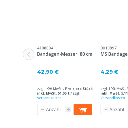
Zielgruppe
Landwirt, Kla
Tierarten
Rindvieh, Sch
Material der Innenrolle
Karton
Zur Anwendung auf
Bandage, Kla
4108804
0010897
Farbe
Weiß
Bandagen-Messer, 80 cm
MS Bandage
42,90 €
4,29 €
zzgl. 19% MwSt. /
Preis pro Stück
zzgl. 19% MwSt. 
inkl. MwSt. 51,05 €
/
zzgl.
inkl. MwSt. 5,11
Versandkosten
Versandkosten