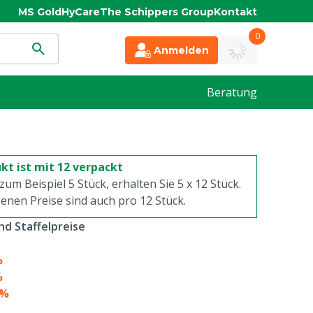
MS Gold
HyCare
The Schippers Group
Kontakt
0
Anmelden
Beratung
kt ist mit 12 verpackt
 zum Beispiel 5 Stück, erhalten Sie 5 x
12
Stück.
enen Preise sind auch pro
12
Stück.
d Staffelpreise
%
%
4%