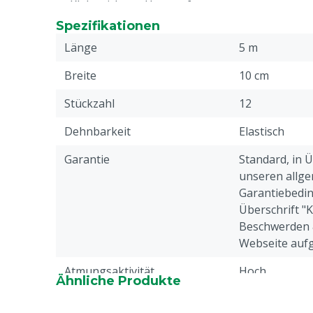
Klebt nicht an Haaren fest
5 m x 10 cm
Spezifikationen
Länge
5 m
Breite
10 cm
Stückzahl
12
Dehnbarkeit
Elastisch
Garantie
Standard, in 
unseren allge
Garantiebedin
Überschrift "
Beschwerden 
Webseite aufg
Atmungsaktivität
Hoch
Ähnliche Produkte
Haftend
Einseitig