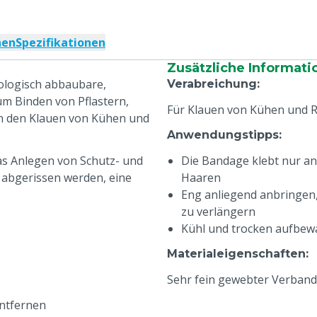
nen
Spezifikationen
Zusätzliche Informati
iologisch abbaubare,
Verabreichung
:
um Binden von Pflastern,
Für Klauen von Kühen und 
an den Klauen von Kühen und
Anwendungstipps
:
as Anlegen von Schutz- und
Die Bandage klebt nur an 
 abgerissen werden, eine
Haaren
Eng anliegend anbringen,
zu verlängern
Kühl und trocken aufbe
Materialeigenschaften
:
Sehr fein gewebter Verband
entfernen