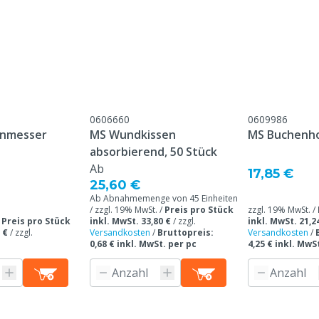
uenpfleger
afe, Ziegen
ue
0606660
0609986
nmesser
MS Wundkissen
MS Buchenho
absorbierend, 50 Stück
Ab
17,85 €
25,60 €
Ab Abnahmemenge von 45 Einheiten
/ zzgl. 19% MwSt. /
Preis pro Stück
zzgl. 19% MwSt. /
/
Preis pro Stück
inkl. MwSt. 33,80 €
/
zzgl.
inkl. MwSt. 21,2
 €
/
zzgl.
Versandkosten
/
Bruttopreis:
Versandkosten
/
0,68 € inkl. MwSt. per pc
4,25 € inkl. MwS