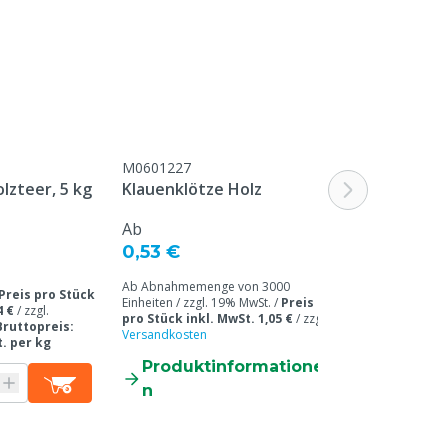
M0601227
M0609961
lzteer, 5 kg
Klauenklötze Holz
MS GluePro H
Ab
Ab
22,40 €
0,53 €
Ab Abnahmemenge 
Ab Abnahmemenge von 3000
/ zzgl. 19% MwSt. 
Preis pro Stück
Einheiten / zzgl. 19% MwSt. /
Preis
inkl. MwSt. 30,35
4 €
/
zzgl.
pro Stück inkl. MwSt. 1,05 €
/
zzgl.
Versandkosten
/
B
Bruttopreis:
Versandkosten
189,69 € inkl. Mw
t. per kg
Produktinformatione
Produkti
n
n