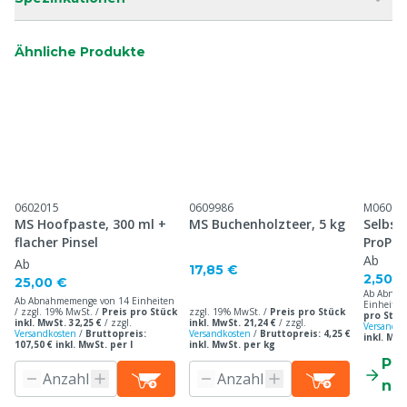
Ähnliche Produkte
0602015
0609986
M06066
MS Hoofpaste, 300 ml +
MS Buchenholzteer, 5 kg
Selbst
flacher Pinsel
ProPo
Ab
Ab
17,85 €
2,50 €
25,00 €
Ab Abnah
Ab Abnahmemenge von 14 Einheiten
Einheiten
/ zzgl. 19% MwSt. /
Preis pro Stück
zzgl. 19% MwSt. /
Preis pro Stück
pro Stück
inkl. MwSt. 32,25 €
/
zzgl.
inkl. MwSt. 21,24 €
/
zzgl.
Versandko
Versandkosten
/
Bruttopreis:
Versandkosten
/
Bruttopreis: 4,25 €
inkl. Mw
107,50 € inkl. MwSt. per l
inkl. MwSt. per kg
Pr
ne