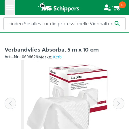
0
Verbandvlies Absorba, 5 m x 10 cm
:
Art.-Nr.
:
0606626
Marke
Kerbl