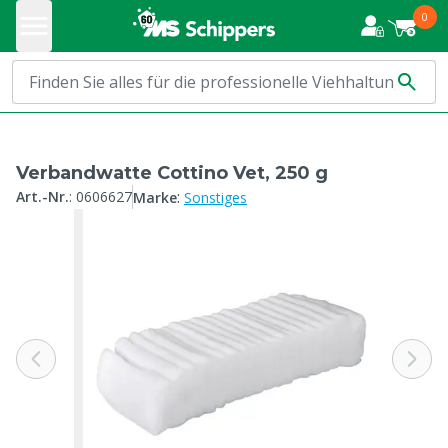
0
Verbandwatte Cottino Vet, 250 g
:
Art.-Nr.
:
0606627
Marke
Sonstiges