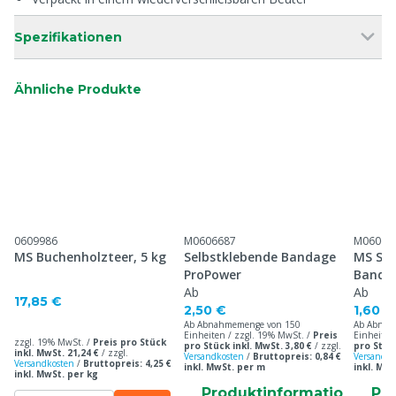
Spezifikationen
Ähnliche Produkte
0609986
M0606687
M06066
MS Buchenholzteer, 5 kg
Selbstklebende Bandage
MS Sel
ProPower
Banda
Ab
Ab
17,85 €
2,50 €
1,60 €
Ab Abnahmemenge von 150
Ab Abnah
Einheiten / zzgl. 19% MwSt. /
Preis
Einheiten
zzgl. 19% MwSt. /
Preis pro Stück
pro Stück inkl. MwSt. 3,80 €
/
zzgl.
pro Stück
inkl. MwSt. 21,24 €
/
zzgl.
Versandkosten
/
Bruttopreis: 0,84 €
Versandko
Versandkosten
/
Bruttopreis: 4,25 €
inkl. MwSt. per m
inkl. Mw
inkl. MwSt. per kg
Produktinformatio
Pr