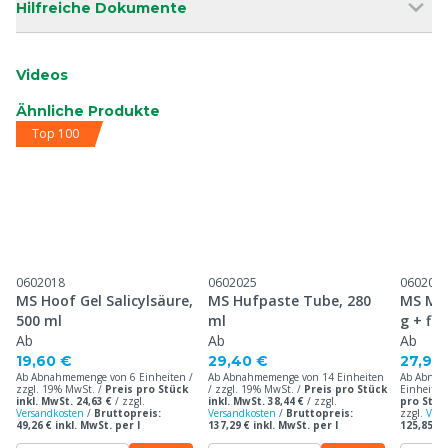
Hilfreiche Dokumente
Videos
Ähnliche Produkte
Top 100
0602018
0602025
060204
MS Hoof Gel Salicylsäure,
MS Hufpaste Tube, 280
MS M-H
500 ml
ml
g + fla
Ab
Ab
Ab
19,60 €
29,40 €
27,90
Ab Abnahmemenge von 6 Einheiten /
Ab Abnahmemenge von 14 Einheiten
Ab Abnah
zzgl. 19% MwSt. /
Preis pro Stück
/ zzgl. 19% MwSt. /
Preis pro Stück
Einheiten
inkl. MwSt. 24,63 €
/
zzgl.
inkl. MwSt. 38,44 €
/
zzgl.
pro Stück
Versandkosten
/
Bruttopreis:
Versandkosten
/
Bruttopreis:
zzgl.
Vers
49,26 € inkl. MwSt. per l
137,29 € inkl. MwSt. per l
125,85 € 