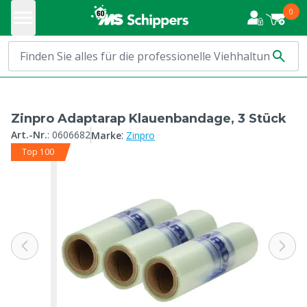
0
Zinpro Adaptarap Klauenbandage, 3 Stück
:
Art.-Nr.
:
0606682
Marke
Zinpro
Top 100