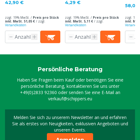
42,90 €
4,29 €
58,00
zzgl. 19% MwSt. /
Preis pro Stück
zzgl. 19% MwSt. /
Preis pro Stück
zzgl. 19%
inkl. MwSt. 51,05 €
/
zzgl.
inkl. MwSt. 5,11 €
/
zzgl.
inkl. MwS
Versandkosten
Versandkosten
Versandko
Persönliche Beratung
Haben Sie Fragen beim Kauf oder benötigen Sie eine
persönliche Beratung, kontaktieren Sie uns unter
+49(0)2833 92360
oder senden Sie eine E-Mail an
verkauf@schippers.eu
Melden Sie sich zu unserem Newsletter an und erfahren
Melden Sie sich für uns
Sie als erstes von Neuigkeiten, exklusiven Angeboten und
unseren Events.
Anmelden