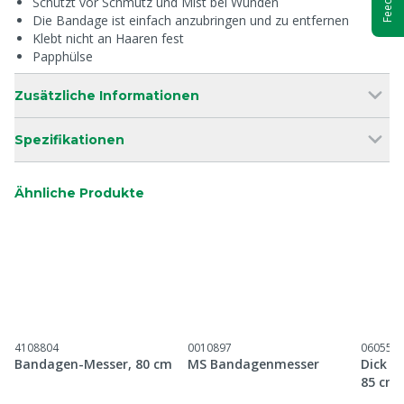
Schützt vor Schmutz und Mist bei Wunden
Die Bandage ist einfach anzubringen und zu entfernen
Klebt nicht an Haaren fest
Papphülse
Zusätzliche Informationen
Spezifikationen
Ähnliche Produkte
4108804
0010897
060556
Bandagen-Messer, 80 cm
MS Bandagenmesser
Dick B
85 cm