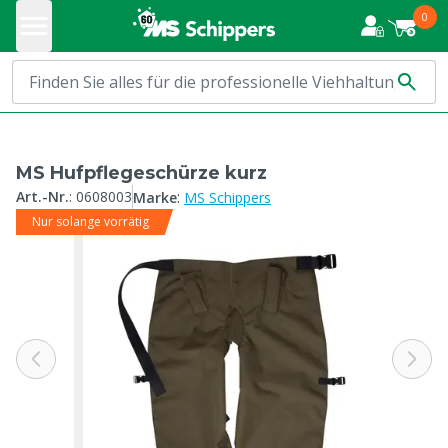
0
MS Hufpflegeschürze kurz
:
Art.-Nr.
:
0608003
Marke
MS Schippers
Nur solange vorrätig