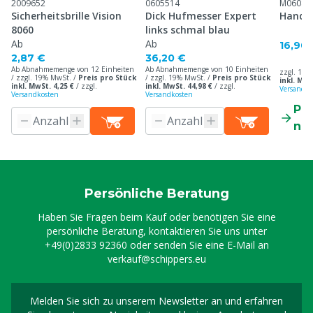
2009652
0605514
M06080
Sicherheitsbrille Vision
Dick Hufmesser Expert
Handg
8060
links schmal blau
Ab
Ab
16,90 
2,87 €
36,20 €
Ab Abnahmemenge von 12 Einheiten
Ab Abnahmemenge von 10 Einheiten
zzgl. 19%
/ zzgl. 19% MwSt. /
Preis pro Stück
/ zzgl. 19% MwSt. /
Preis pro Stück
inkl. MwS
inkl. MwSt. 4,25 €
/
zzgl.
inkl. MwSt. 44,98 €
/
zzgl.
Versandko
Versandkosten
Versandkosten
Pr
ne
Persönliche Beratung
Haben Sie Fragen beim Kauf oder benötigen Sie eine
persönliche Beratung, kontaktieren Sie uns unter
+49(0)2833 92360
oder senden Sie eine E-Mail an
verkauf@schippers.eu
Melden Sie sich zu unserem Newsletter an und erfahren
Melden Sie sich für uns