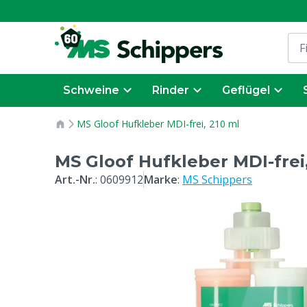
Schweine
Rinder
Geflügel
MS Gloof Hufkleber MDI-frei, 210 ml
MS Gloof Hufkleber MDI-frei,
Art.-Nr.
:
0609912
Marke
:
MS Schippers