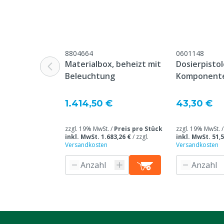
unseren allge
Garantiebedin
Überschrift "
Beschwerden 
8804664
0601148
Webseite aufg
Materialbox, beheizt mit
Dosierpistol
Lagertemperatur
20 ºC
Beleuchtung
Komponente
200/210 ml
Tierarten
Rindvieh
1.414,50 €
43,30 €
Zur Anwendung auf
Klauenblock
zzgl. 19% MwSt. /
Preis pro Stück
zzgl. 19% MwSt. 
Belastbar nach
1,5 Minuten
inkl. MwSt. 1.683,26 €
/
zzgl.
inkl. MwSt. 51,5
Versandkosten
Versandkosten