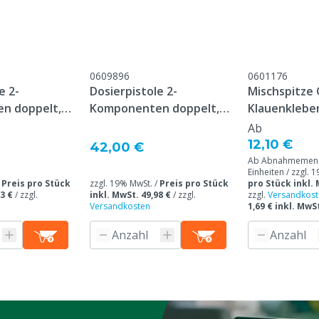
von bereits gemischtem L
meinen Service- und
Schritt 6: Bei der nächst
gungen, die unter der
und es kann direkt mit Sc
Kundenservice ->
& Retour" am Ende dieser
0609896
0601176
eführt sind.
e 2-
Dosierpistole 2-
Mischspitze
n doppelt,
Komponenten doppelt,
Klauenkleber
210/250 ml
Stück
Ab
12,10 €
42,00 €
Ab Abnahmemeng
Einheiten / zzgl. 
/
Preis pro Stück
zzgl. 19% MwSt. /
Preis pro Stück
pro Stück inkl. 
3 €
/
zzgl.
inkl. MwSt. 49,98 €
/
zzgl.
zzgl.
Versandkost
Versandkosten
1,69 € inkl. MwS