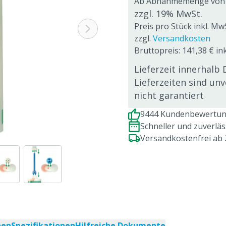
Ab Abnahmemenge von
zzgl. 19% MwSt.
Preis pro Stück inkl. Mw
zzgl.
Versandkosten
Bruttopreis: 141,38 € ink
Lieferzeit innerhalb 
Lieferzeiten sind un
nicht garantiert
9444 Kundenbewertung
Schneller und zuverlä
Versandkostenfrei ab
nen
Spezifikationen
Hilfreiche Dokumente