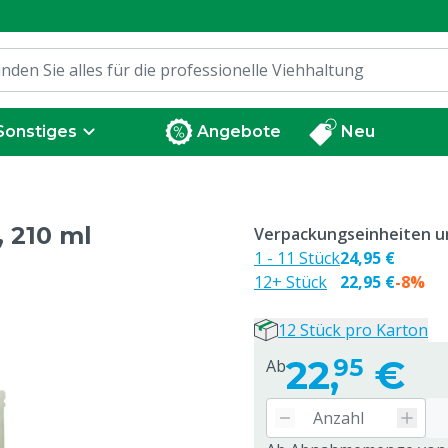
Sonstiges
Angebote
Neu
 210 ml
Verpackungseinheiten un
1 - 11 Stück
24,95 €
12+ Stück
22,95 €
-8%
12 Stück pro Karton
22,
€
95
Ab