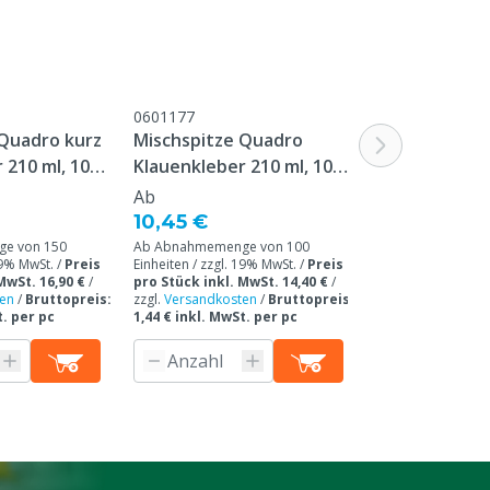
eim in der Tube
en Verleimung gibt die Tube keine Luft mehr frei
hritt 3 weiter gemacht werden.
0601177
0609712
 Quadro kurz
Mischspitze Quadro
Elektronisch
 210 ml, 10
Klauenkleber 210 ml, 10
Dosierpistole
Stück
Ab
10,45 €
308,00 €
e von 150
Ab Abnahmemenge von 100
19% MwSt. /
Preis
Einheiten / zzgl. 19% MwSt. /
Preis
MwSt. 16,90 €
/
pro Stück inkl. MwSt. 14,40 €
/
zzgl. 19% MwSt. /
en
/
Bruttopreis:
zzgl.
Versandkosten
/
Bruttopreis:
inkl. MwSt. 366,5
t. per pc
1,44 € inkl. MwSt. per pc
Versandkosten