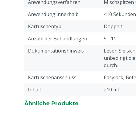
Die Komponenten werden im richtigen Verhältn
Anwendungsverfahren
Mischspitzen 
gemischt
Anwendung innerhalb
<10 Sekunden
Kein unangenehmer Geruch
Kartuschentyp
Doppelt
Anzahl der Behandlungen
9 - 11
Dokumentationshinweis
Lesen Sie sic
unbedingt di
durch.
Kartuschenanschluss
Easylock, Bef
Inhalt
210 ml
Haltbarkeitsdauer
12 Monate, Na
Ähnliche Produkte
Monate
Stückzahl
1
Garantie
Standard, in 