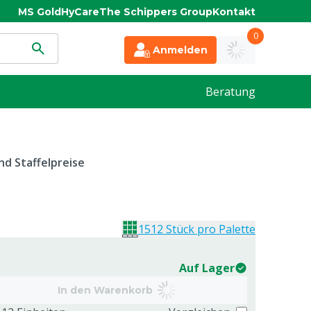
MS Gold
HyCare
The Schippers Group
Kontakt
0
Anmelden
Beratung
d Staffelpreise
1512 Stück pro Palette
Auf Lager
In den Warenkorb