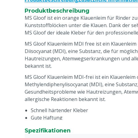
Produktbeschreibung
MS Gloof ist ein orange Klauenleim für Rinder z
Kunststoffblöcken unter die Klauen. Dank der se
MS Gloof der ideale Kleber für den professionell
MS Gloof Klauenleim MDI free ist ein Klauenlei
Diisocyanat (MDI), eine Substanz, die für mögli
Hautreizungen, Atemwegserkrankungen und alle
bekannt ist.
MS Gloof Klauenleim MDI-frei ist ein Klauenleim
Methylendiphenylisocyanat (MDI), eine Substanz,
Gesundheitsprobleme wie Hautreizungen, Ate
allergische Reaktionen bekannt ist.
Schnell härtender Kleber
Gute Haftung
Aushärtezeit ca. 90 Sekunden
Spezifikationen
Charakteristische Farbe, dadurch in der Praxi