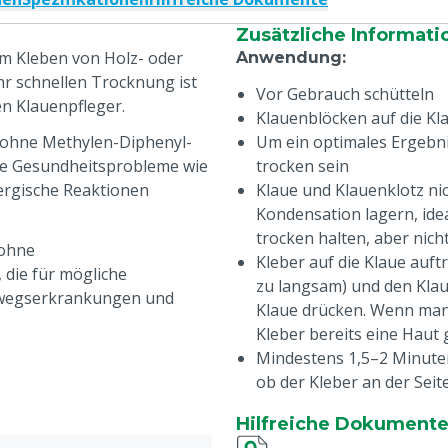
Zusätzliche Informati
um Kleben von Holz- oder
Anwendung
:
hr schnellen Trocknung ist
Vor Gebrauch schütteln
en Klauenpfleger.
Klauenblöcken auf die Kl
m ohne Methylen-Diphenyl-
Um ein optimales Ergebni
che Gesundheitsprobleme wie
trocken sein
rgische Reaktionen
Klaue und Klauenklotz ni
Kondensation lagern, ide
trocken halten, aber nic
 ohne
Kleber auf die Klaue auft
 die für mögliche
zu langsam) und den Klau
mwegserkrankungen und
Klaue drücken. Wenn man 
Kleber bereits eine Haut 
Mindestens 1,5–2 Minuten 
ob der Kleber an der Seit
gummiartig.
Hilfreiche Dokument
s einfach zu unterscheiden
Anwendungstipps
: