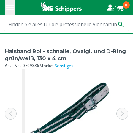
0
Halsband Roll- schnalle, Ovalgl. und D-Ring
grün/weiß, 130 x 4 cm
:
Art.-Nr.
:
0709336
Marke
Sonstiges