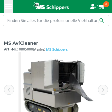
0
MS AviCleaner
:
Art.-Nr.
:
0805000
Marke
MS Schippers