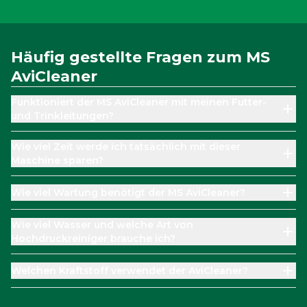
Häufig gestellte Fragen zum MS
AviCleaner
Funktioniert der MS AviCleaner mit meinen Futter-
und Trinkleitungen?
Wie viel Zeit werde ich tatsächlich mit dieser
Maschine sparen?
Wie viel Wartung benötigt der MS AviCleaner?
Wie viel Wasser und welche Art von
Hochdruckreiniger brauche ich?
Welchen Kraftstoff verwendet der AviCleaner?