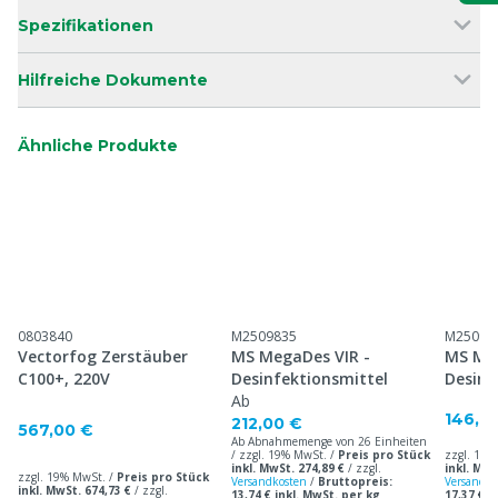
Spezifikationen
Hilfreiche Dokumente
Ähnliche Produkte
0803840
M2509835
M25098
Vectorfog Zerstäuber
MS MegaDes VIR -
MS Me
C100+, 220V
Desinfektionsmittel
Desinf
Ab
146,0
212,00 €
567,00 €
Ab Abnahmemenge von 26 Einheiten
/ zzgl. 19% MwSt. /
Preis pro Stück
zzgl. 19%
inkl. MwSt. 274,89 €
/
zzgl.
inkl. MwS
zzgl. 19% MwSt. /
Preis pro Stück
Versandkosten
/
Bruttopreis:
Versandko
inkl. MwSt. 674,73 €
/
zzgl.
13,74 € inkl. MwSt. per kg
17,37 € i