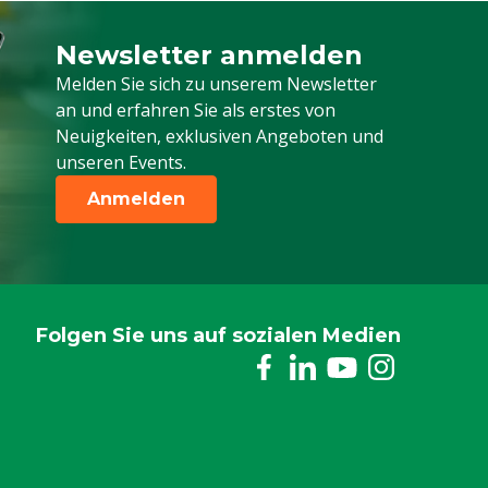
EASY!Lock kupplung
Newsletter anmelden
Melden Sie sich für unseren Newsletter a
Rindvieh, Schweine, Geflügel, Schafe,
Melden Sie sich zu unserem Newsletter
Ziegen, Andere
an und erfahren Sie als erstes von
Neuigkeiten, exklusiven Angeboten und
unseren Events.
Anmelden
Folgen Sie uns auf sozialen Medien