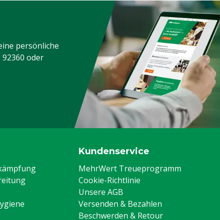
Typ der Kupplung
Tierarten
eine persönliche
3 92360
oder
Kundenservice
ekämpfung
MehrWert Treueprogramm
eitung
Cookie-Richtlinie
Unsere AGB
Hygiene
Versenden & Bezahlen
Beschwerden & Retour