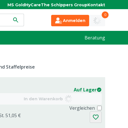
MS Gold
HyCare
The Schippers Group
Kontakt
0
Anmelden
Beratung
d Staffelpreise
Auf Lager
In den Warenkorb
Vergleichen
St. 51,05 €