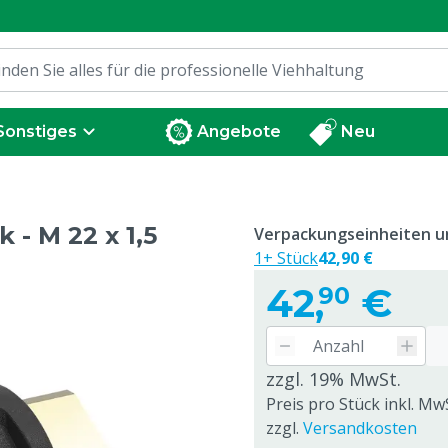
Sonstiges
Angebote
Neu
 - M 22 x 1,5
Verpackungseinheiten un
1+ Stück
42,90 €
42,
€
90
zzgl. 19% MwSt.
Preis pro Stück inkl. Mw
zzgl.
Versandkosten