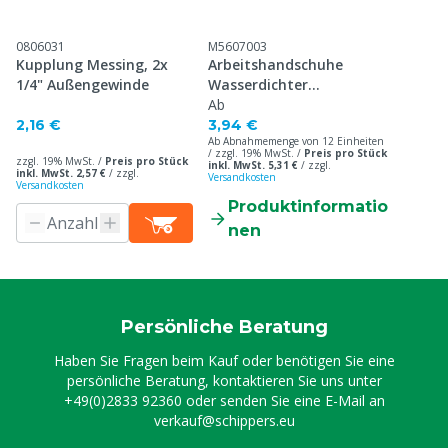
0806031
M5607003
Kupplung Messing, 2x
Arbeitshandschuhe
1/4" Außengewinde
Wasserdichter
Latexbesch.
Ab
2,16 €
3,94 €
Ab Abnahmemenge von 12 Einheiten
/ zzgl. 19% MwSt. /
Preis pro Stück
zzgl. 19% MwSt. /
Preis pro Stück
inkl. MwSt. 5,31 €
/
zzgl.
inkl. MwSt. 2,57 €
/
zzgl.
Versandkosten
Versandkosten
Produktinformatio
nen
Persönliche Beratung
Haben Sie Fragen beim Kauf oder benötigen Sie eine
persönliche Beratung, kontaktieren Sie uns unter
+49(0)2833 92360
oder senden Sie eine E-Mail an
verkauf@schippers.eu