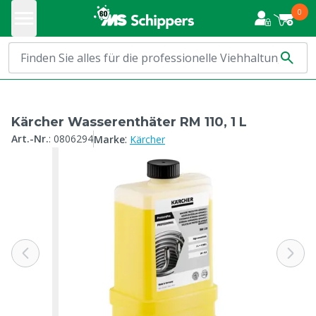
0
Kärcher Wasserenthäter RM 110, 1 L
:
Art.-Nr.
:
0806294
Marke
Kärcher