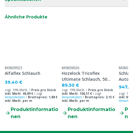
Ähnliche Produkte
M0809923
M0809926
M08080
Alfaflex Schlauch
Hozelock Tricoflex
Schla
Ultimate Schlauch, 50
Automa
39,40 €
Meter
HD-Sch
89,50 €
947,0
zzgl. 19% MwSt. /
Preis pro Stück
zzgl. 19% MwSt. /
Preis pro Stück
inkl. MwSt. 46,89 €
/
zzgl.
inkl. MwSt. 106,51 €
/
zzgl.
zzgl. 19%
Versandkosten
/
Bruttopreis: 1,88 €
Versandkosten
/
Bruttopreis: 2,13 €
inkl. MwS
inkl. MwSt. per m
inkl. MwSt. per m
Versandko
Produktinformatio
Produktinformatio
Pr
nen
nen
ne