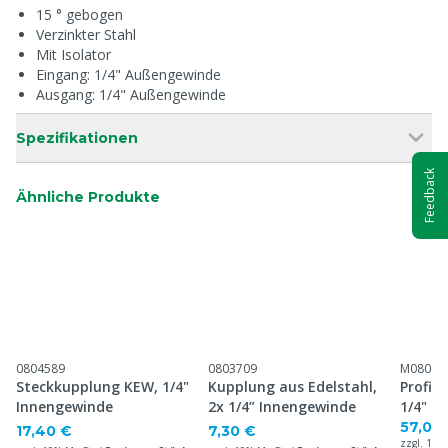
15 ° gebogen
Verzinkter Stahl
Mit Isolator
Eingang: 1/4" Außengewinde
Ausgang: 1/4" Außengewinde
Spezifikationen
Feedback
Ähnliche Produkte
0804589
0803709
M08097
Steckkupplung KEW, 1/4"
Kupplung aus Edelstahl,
Profi 
Innengewinde
2x 1/4” Innengewinde
1/4" I
57,00
17,40 €
7,30 €
zzgl. 19%