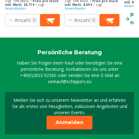
zzgl. 19% MwSt. /
Preis pro Stück
zzgl. 19% MwSt. /
Preis pro Stück
inkl. MwS
inkl. MwSt. 20,71 €
/
zzgl.
inkl. MwSt. 8,69 €
/
zzgl.
Versandko
Versandkosten
Versandkosten
Pr
ne
Persönliche Beratung
Haben Sie Fragen beim Kauf oder benötigen Sie eine
persönliche Beratung, kontaktieren Sie uns unter
+49(0)2833 92360
oder senden Sie eine E-Mail an
verkauf@schippers.eu
Melden Sie sich zu unserem Newsletter an und erfahren
Melden Sie sich für uns
Sie als erstes von Neuigkeiten, exklusiven Angeboten und
unseren Events.
Anmelden