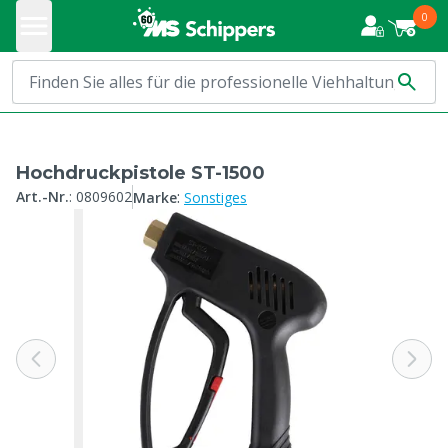
0
Hochdruckpistole ST-1500
:
Art.-Nr.
:
0809602
Marke
Sonstiges