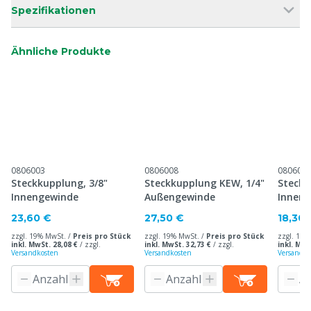
Spezifikationen
Ähnliche Produkte
0806003
0806008
080601
Steckkupplung, 3/8"
Steckkupplung KEW, 1/4"
Steckk
Innengewinde
Außengewinde
Innen
23,60 €
27,50 €
18,30 
zzgl. 19% MwSt. /
Preis pro Stück
zzgl. 19% MwSt. /
Preis pro Stück
zzgl. 19%
inkl. MwSt. 28,08 €
/
zzgl.
inkl. MwSt. 32,73 €
/
zzgl.
inkl. MwS
Versandkosten
Versandkosten
Versandko