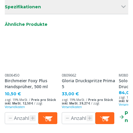
Spezifikationen
Ähnliche Produkte
0806450
0809662
M08091
Birchmeier Foxy Plus
Gloria Druckspritze Prima
Solo 3
Handsprüher, 500 ml
5
Drucksp
liter
84,00
10,50 €
33,00 €
zzgl. 19%
zzgl. 19% MwSt. /
Preis pro Stück
zzgl. 19% MwSt. /
Preis pro Stück
inkl. MwS
inkl. MwSt. 12,50 €
/
zzgl.
inkl. MwSt. 39,27 €
/
zzgl.
Versandko
Versandkosten
Versandkosten
Pr
ne