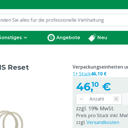
Sonstiges
Angebote
Neu
MS Reset
Verpackungseinheiten un
1+ Stück
46,10 €
46,
€
10
zzgl. 19% MwSt.
Preis pro Stück inkl. Mw
zzgl.
Versandkosten