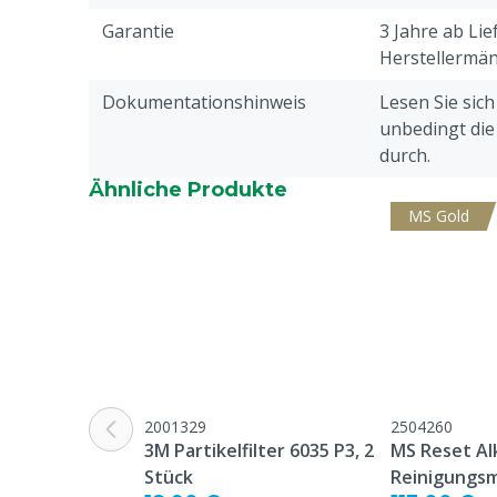
Garantie
3 Jahre ab Li
Herstellermä
Dokumentationshinweis
Lesen Sie sic
unbedingt di
durch.
Ähnliche Produkte
MS Gold
2001329
2504260
3M Partikelfilter 6035 P3, 2
MS Reset Alk
Stück
Reinigungsm