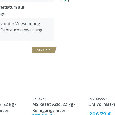
eferdatum auf
ngel
h vor der Verwendung
e Gebrauchsanweisung
MS Gold
2504261
M2005552
, 22 kg -
MS Reset Acid, 22 kg -
3M Vollmask
ittel
Reinigungsmittel
206,79 €