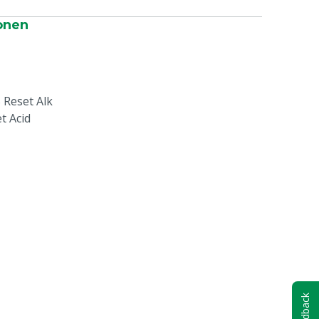
onen
 Reset Alk
t Acid
e
Feedback