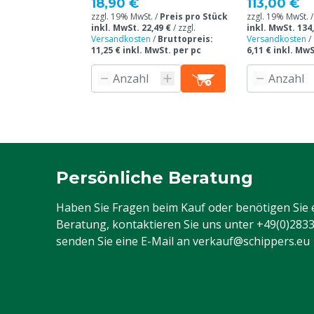
18,90 €
113,00 €
zzgl. 19% MwSt. /
Preis pro Stück
zzgl. 19% MwSt. 
inkl. MwSt. 22,49 €
/
zzgl.
inkl. MwSt. 134
Versandkosten
/
Bruttopreis:
Versandkosten
/
11,25 € inkl. MwSt. per pc
6,11 € inkl. Mw
Persönliche Beratung
Haben Sie Fragen beim Kauf oder benötigen Sie 
Beratung, kontaktieren Sie uns unter
+49(0)283
senden Sie eine E-Mail an
verkauf@schippers.eu