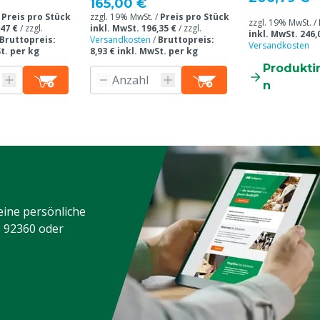
165,00 €
/
Preis pro Stück
zzgl. 19% MwSt. /
Preis pro Stück
zzgl. 19% MwSt. /
,47 €
/
zzgl.
inkl. MwSt. 196,35 €
/
zzgl.
inkl. MwSt. 246,
Bruttopreis:
Versandkosten
/
Bruttopreis:
Versandkosten
St. per kg
8,93 € inkl. MwSt. per kg
Produkti
n
eine persönliche
3 92360
oder