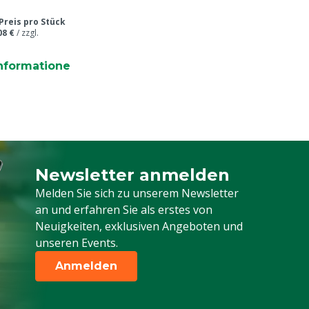
Preis pro Stück
08 €
/
zzgl.
nformatione
Newsletter anmelden
Melden Sie sich für unseren Newsletter a
Melden Sie sich zu unserem Newsletter
an und erfahren Sie als erstes von
Neuigkeiten, exklusiven Angeboten und
unseren Events.
Anmelden