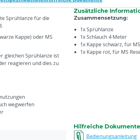
Zusätzliche Informati
te Sprühlanze für die
Zusammensetzung
:
.
1x Sprühlanze
chwarze Kappe) oder MS
1x Schlauch 4 Meter
1x Kappe schwarz, für MS
1x Kappe rot, für MS Rese
r gleichen Sprühlanze ist
nder reagieren und dies zu
hmutzungen
auch wegwerfen
er
Hilfreiche Dokument
Bedienungsanleitung