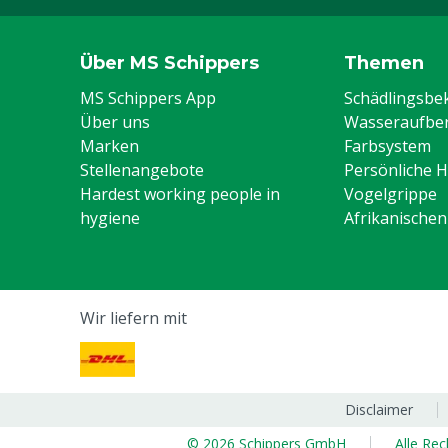
Über MS Schippers
Themen
MS Schippers App
Schädlingsb
Über uns
Wasseraufber
Marken
Farbsystem
Stellenangebote
Persönliche 
Hardest working people in
Vogelgrippe
hygiene
Afrikanische
Wir liefern mit
Disclaimer
© 2026 Schippers GmbH
Alle Re