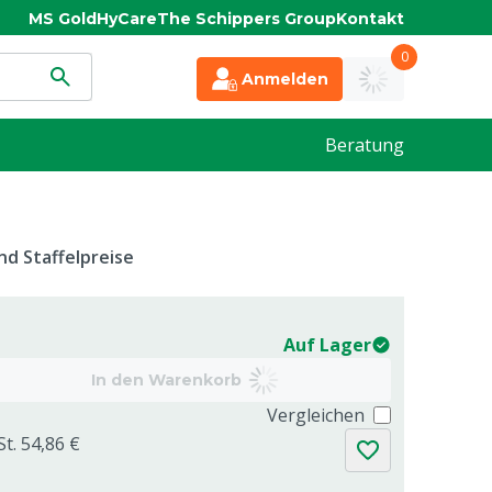
MS Gold
HyCare
The Schippers Group
Kontakt
0
Anmelden
Beratung
d Staffelpreise
Auf Lager
In den Warenkorb
Vergleichen
St. 54,86 €