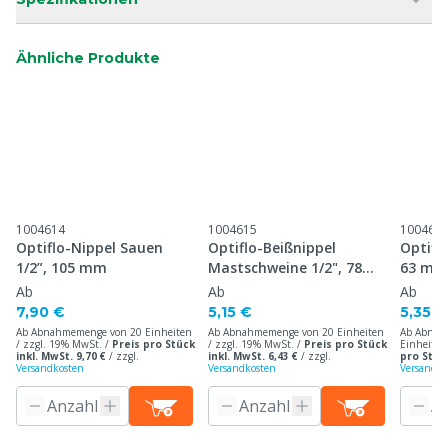
Ähnliche Produkte
1004614
1004615
100461
Optiflo-Nippel Sauen
Optiflo-Beißnippel
Optiflo
1/2”, 105 mm
Mastschweine 1/2", 78
63 mm
mm
Ab
Ab
Ab
7,90 €
5,15 €
5,35 €
Ab Abnahmemenge von 20 Einheiten
Ab Abnahmemenge von 20 Einheiten
Ab Abnah
/ zzgl. 19% MwSt. /
Preis pro Stück
/ zzgl. 19% MwSt. /
Preis pro Stück
Einheiten
inkl. MwSt. 9,70 €
/
zzgl.
inkl. MwSt. 6,43 €
/
zzgl.
pro Stück
Versandkosten
Versandkosten
Versandko