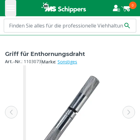
0
Griff für Enthornungsdraht
:
Art.-Nr.
:
1103073
Marke
Sonstiges