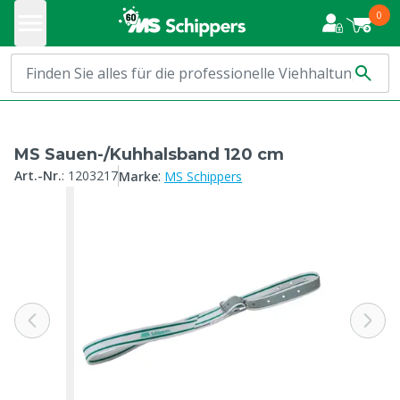
0
MS Sauen-/Kuhhalsband 120 cm
:
Art.-Nr.
:
1203217
Marke
MS Schippers