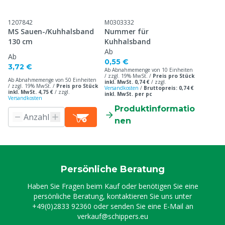
1207842
M0303332
MS Sauen-/Kuhhalsband
Nummer für
130 cm
Kuhhalsband
Ab
Ab
0,55 €
3,72 €
Ab Abnahmemenge von 10 Einheiten
/ zzgl. 19% MwSt. /
Preis pro Stück
Ab Abnahmemenge von 50 Einheiten
inkl. MwSt. 0,74 €
/
zzgl.
/ zzgl. 19% MwSt. /
Preis pro Stück
Versandkosten
/
Bruttopreis: 0,74 €
inkl. MwSt. 4,75 €
/
zzgl.
inkl. MwSt. per pc
Versandkosten
Produktinformatio
nen
Persönliche Beratung
Haben Sie Fragen beim Kauf oder benötigen Sie eine
persönliche Beratung, kontaktieren Sie uns unter
+49(0)2833 92360
oder senden Sie eine E-Mail an
verkauf@schippers.eu