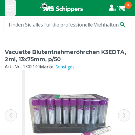
0
Vacuette Blutentnahmeröhrchen K3EDTA,
2ml, 13x75mm, p/50
:
Art.-Nr.
:
1305140
Marke
Sonstiges