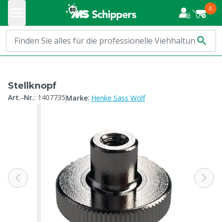
0
Stellknopf
:
Art.-Nr.
:
1407735
Marke
Henke Sass Wolf