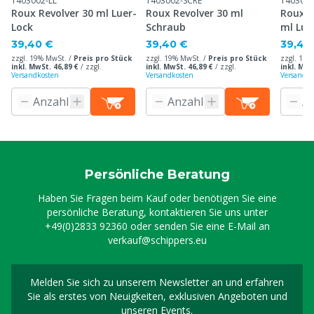
1403002-LL
1403002-SCRE
1403003
Roux Revolver 30 ml Luer-
Roux Revolver 30 ml
Roux R
Lock
Schraub
ml Lue
39,40 €
39,40 €
39,40
zzgl. 19% MwSt. /
Preis pro Stück
zzgl. 19% MwSt. /
Preis pro Stück
zzgl. 19%
inkl. MwSt. 46,89 €
/
zzgl.
inkl. MwSt. 46,89 €
/
zzgl.
inkl. MwS
Versandkosten
Versandkosten
Versandko
Persönliche Beratung
Haben Sie Fragen beim Kauf oder benötigen Sie eine
persönliche Beratung, kontaktieren Sie uns unter
+49(0)2833 92360
oder senden Sie eine E-Mail an
verkauf@schippers.eu
Melden Sie sich zu unserem Newsletter an und erfahren
Melden Sie sich für uns
Sie als erstes von Neuigkeiten, exklusiven Angeboten und
unseren Events.