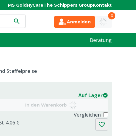
MS Gold
HyCare
The Schippers Group
Kontakt
0
Anmelden
Beratung
d Staffelpreise
Auf Lager
In den Warenkorb
Vergleichen
t. 4,06 €