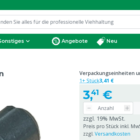
Sonstiges
Angebote
Neu
n
Verpackungseinheiten un
1+ Stück
3,41 €
3,
€
41
zzgl. 19% MwSt.
Preis pro Stück inkl. MwS
zzgl.
Versandkosten