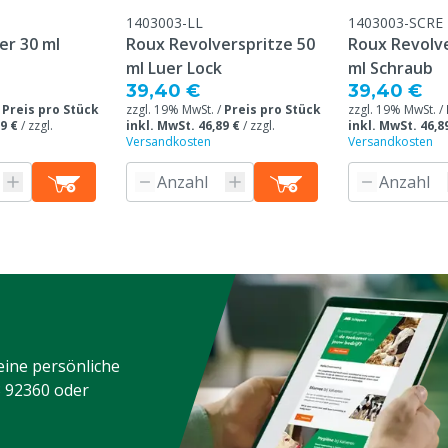
1403003-LL
1403003-SCRE
er 30 ml
Roux Revolverspritze 50
Roux Revolve
ml Luer Lock
ml Schraub
39,40 €
39,40 €
/
Preis pro Stück
zzgl. 19% MwSt. /
Preis pro Stück
zzgl. 19% MwSt. /
9 €
/
zzgl.
inkl. MwSt. 46,89 €
/
zzgl.
inkl. MwSt. 46,8
Versandkosten
Versandkosten
eine persönliche
3 92360
oder