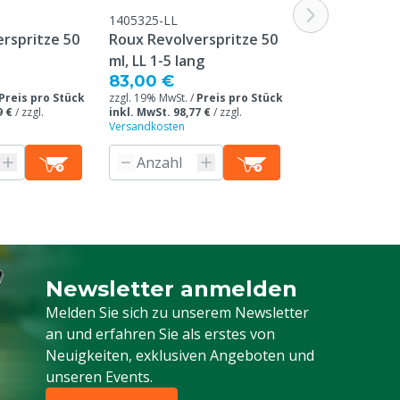
1405325-LL
1405325-SCRE
rspritze 50
Roux Revolverspritze 50
Roux Revolve
ml, LL 1-5 lang
ml, SCR 1-5 l
83,00 €
83,00 €
Preis pro Stück
zzgl. 19% MwSt. /
Preis pro Stück
zzgl. 19% MwSt. /
9 €
/
zzgl.
inkl. MwSt. 98,77 €
/
zzgl.
inkl. MwSt. 98,77
Versandkosten
Versandkosten
Newsletter anmelden
Melden Sie sich für unseren Newsletter a
Melden Sie sich zu unserem Newsletter
an und erfahren Sie als erstes von
Neuigkeiten, exklusiven Angeboten und
unseren Events.