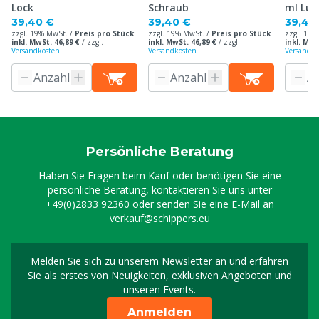
Lock
Schraub
ml Lue
39,40 €
39,40 €
39,40
zzgl. 19% MwSt. /
Preis pro Stück
zzgl. 19% MwSt. /
Preis pro Stück
zzgl. 19%
inkl. MwSt. 46,89 €
/
zzgl.
inkl. MwSt. 46,89 €
/
zzgl.
inkl. MwS
Versandkosten
Versandkosten
Versandko
Persönliche Beratung
Haben Sie Fragen beim Kauf oder benötigen Sie eine
persönliche Beratung, kontaktieren Sie uns unter
+49(0)2833 92360
oder senden Sie eine E-Mail an
verkauf@schippers.eu
Melden Sie sich zu unserem Newsletter an und erfahren
Melden Sie sich für uns
Sie als erstes von Neuigkeiten, exklusiven Angeboten und
unseren Events.
Anmelden