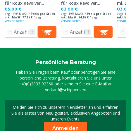
für Roux Revolver
für Roux Revolver
ml, LL 
verlängertes Modell, 50
verlängertes Modell, 30
65,00 €
63,00 €
83,00
zzgl. 19% MwSt. /
Preis pro Stück
zzgl. 19% MwSt. /
Preis pro Stück
zzgl. 19%
ml
ml
inkl. MwSt. 77,35 €
/
zzgl.
inkl. MwSt. 74,97 €
/
zzgl.
inkl. MwS
Versandkosten
Versandkosten
Versandko
Persönliche Beratung
Haben Sie Fragen beim Kauf oder benötigen Sie eine
persönliche Beratung, kontaktieren Sie uns unter
+49(0)2833 92360
oder senden Sie eine E-Mail an
verkauf@schippers.eu
Melden Sie sich zu unserem Newsletter an und erfahren
Melden Sie sich für uns
Sie als erstes von Neuigkeiten, exklusiven Angeboten und
unseren Events.
Anmelden