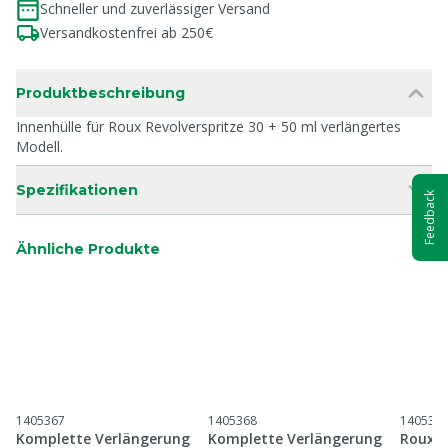
Schneller und zuverlässiger Versand
Versandkostenfrei ab 250€
Produktbeschreibung
Innenhülle für Roux Revolverspritze 30 + 50 ml verlängertes
Modell.
Spezifikationen
Feedback
Ähnliche Produkte
1405367
1405368
1405325
Komplette Verlängerung
Komplette Verlängerung
Roux R