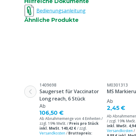
Hilfreiche Dokumente
Bedienungsanleitung
Ähnliche Produkte
1409698
M0301313
Saugerset für Vaccinator
MS Markier
Long reach, 6 Stück
Ab
Ab
2,45 €
106,50 €
Ab Abnahmemeng
Ab Abnahmemenge von 4 Einheiten /
/ zzgl. 19% MwSt.
zzgl. 19% MwSt. /
Preis pro Stück
inkl. MwSt. 4,94
inkl. MwSt. 140,42 €
/
zzgl.
Versandkosten
/
Versandkosten
/
Bruttopreis:
9,88 € inkl. MwS