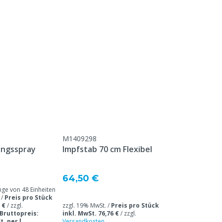
Tierarten
Dosierung pro Schlag
M1409298
ungsspray
Impfstab 70 cm Flexibel
64,50 €
e von 48 Einheiten
 /
Preis pro Stück
 €
/
zzgl.
zzgl. 19% MwSt. /
Preis pro Stück
Bruttopreis:
inkl. MwSt. 76,76 €
/
zzgl.
t. per l
Versandkosten