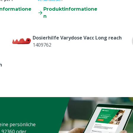
informatione
Produktinformatione
n
Dosierhilfe Varydose Vacc Long reach
1409762
h
eine persönliche
3 92360
oder