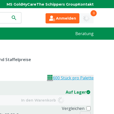
MS Gold
HyCare
The Schippers Group
Kontakt
0
Anmelden
Beratung
d Staffelpreise
600 Stück pro Palette
Auf Lager
In den Warenkorb
Vergleichen