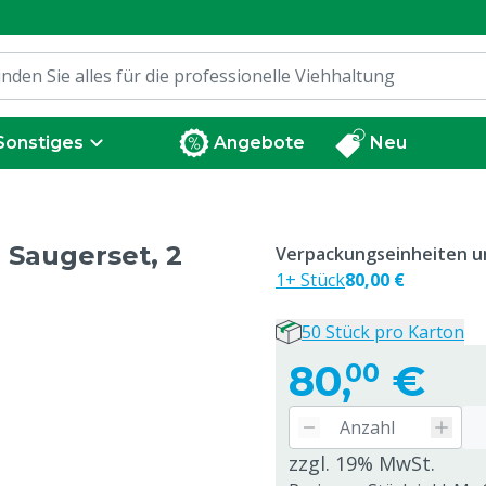
Sonstiges
Angebote
Neu
 Saugerset, 2
Verpackungseinheiten un
1+ Stück
80,00 €
50 Stück pro Karton
80,
€
00
zzgl. 19% MwSt.