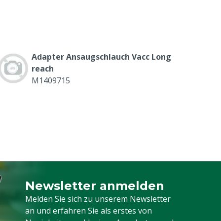
Adapter Ansaugschlauch Vacc Long
reach
M1409715
Newsletter anmelden
Melden Sie sich für unseren Newsletter a
Melden Sie sich zu unserem Newsletter
an und erfahren Sie als erstes von