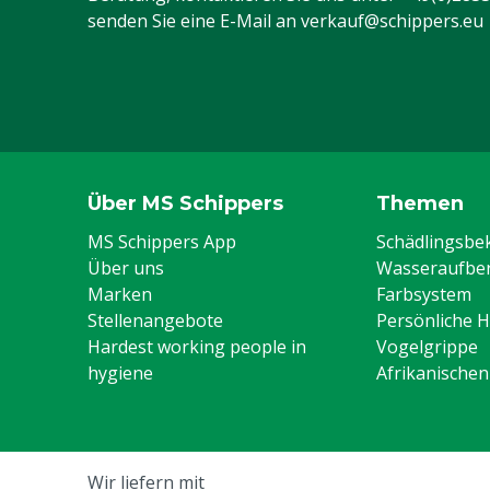
senden Sie eine E-Mail an
verkauf@schippers.eu
Über MS Schippers
Themen
MS Schippers App
Schädlingsb
Über uns
Wasseraufber
Marken
Farbsystem
Stellenangebote
Persönliche 
Hardest working people in
Vogelgrippe
hygiene
Afrikanische
Wir liefern mit