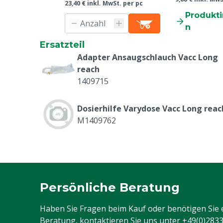
23,40 € inkl. MwSt. per pc
Produkt
n
Ersatzteil
Adapter Ansaugschlauch Vacc Long
reach
1409715
Dosierhilfe Varydose Vacc Long reac
M1409762
Persönliche Beratung
Haben Sie Fragen beim Kauf oder benötigen Sie 
Beratung, kontaktieren Sie uns unter
+49(0)283