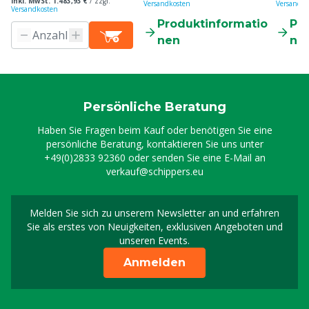
inkl. MwSt. 1.483,93 €
/
zzgl.
Versandkosten
Versandko
Versandkosten
Produktinformatio
Pr
nen
ne
Persönliche Beratung
Haben Sie Fragen beim Kauf oder benötigen Sie eine
persönliche Beratung, kontaktieren Sie uns unter
+49(0)2833 92360
oder senden Sie eine E-Mail an
verkauf@schippers.eu
Melden Sie sich zu unserem Newsletter an und erfahren
Melden Sie sich für uns
Sie als erstes von Neuigkeiten, exklusiven Angeboten und
unseren Events.
Anmelden