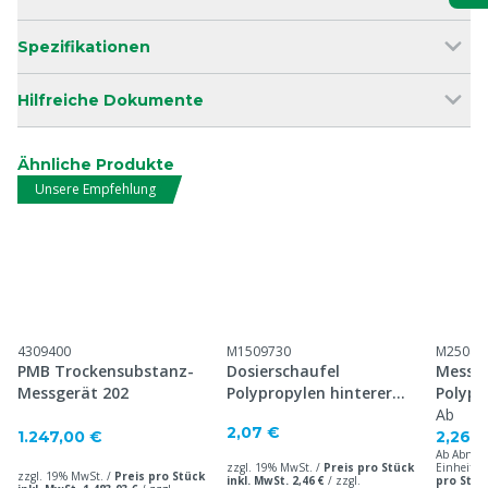
Spezifikationen
Hilfreiche Dokumente
Ähnliche Produkte
Unsere Empfehlung
4309400
M1509730
M25044
PMB Trockensubstanz-
Dosierschaufel
Messbe
Messgerät 202
Polypropylen hinterer
Polypr
Griff
Ab
2,07 €
1.247,00 €
2,26 €
Ab Abnah
zzgl. 19% MwSt. /
Preis pro Stück
Einheiten
zzgl. 19% MwSt. /
Preis pro Stück
inkl. MwSt. 2,46 €
/
zzgl.
pro Stück